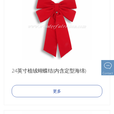
24英寸植绒蝴蝶结(内含定型海绵)
Contact
更多