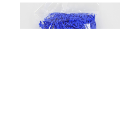
50g单色纸质鸡窝草（1 OZ*50 g）