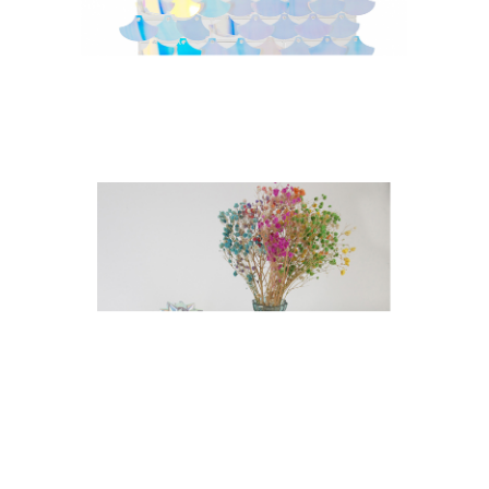
扇形风动板（30cm*30cm）
幻彩橄榄球